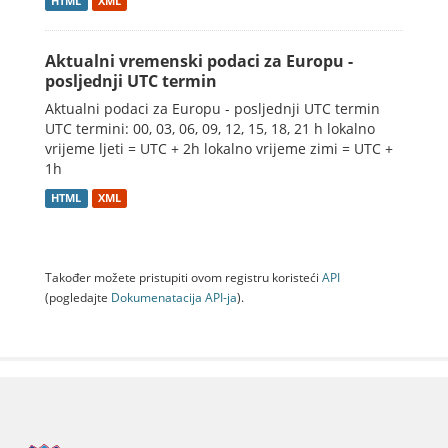
HTML
XML
Aktualni vremenski podaci za Europu -
posljednji UTC termin
Aktualni podaci za Europu - posljednji UTC termin
UTC termini: 00, 03, 06, 09, 12, 15, 18, 21 h lokalno
vrijeme ljeti = UTC + 2h lokalno vrijeme zimi = UTC +
1h
HTML
XML
Također možete pristupiti ovom registru koristeći
API
(pogledajte
Dokumenаtаcijа API-jа
).