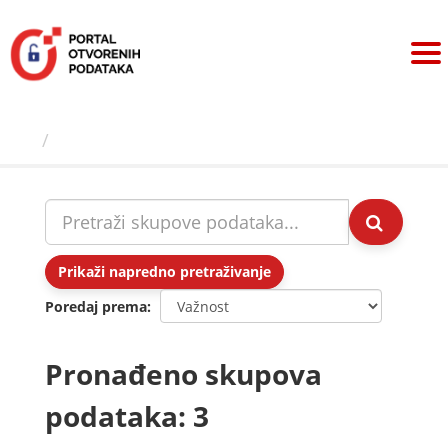
Preskoči
na
sadržaj
Skupovi podаtаkа
Prikaži napredno pretraživanje
Poredaj prema
Pronađeno skupova
podataka: 3