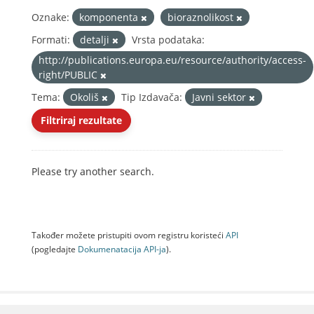
Oznake:
komponenta
bioraznolikost
Formati:
detalji
Vrsta podataka:
http://publications.europa.eu/resource/authority/access-
right/PUBLIC
Tema:
Okoliš
Tip Izdavača:
Javni sektor
Filtriraj rezultate
Please try another search.
Također možete pristupiti ovom registru koristeći
API
(pogledajte
Dokumenаtаcijа API-jа
).