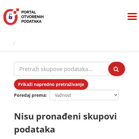
Preskoči
na
sadržaj
Skupovi podаtаkа
Prikaži napredno pretraživanje
Poredaj prema
Nisu pronađeni skupovi
podataka