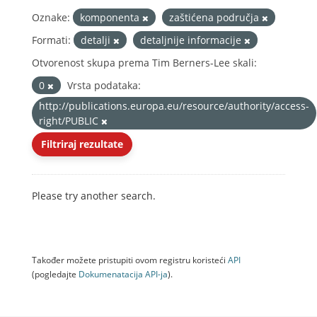
Oznake:
komponenta
zaštićena područja
Formati:
detalji
detaljnije informacije
Otvorenost skupa prema Tim Berners-Lee skali:
0
Vrsta podataka:
http://publications.europa.eu/resource/authority/access-
right/PUBLIC
Filtriraj rezultate
Please try another search.
Također možete pristupiti ovom registru koristeći
API
(pogledajte
Dokumenаtаcijа API-jа
).