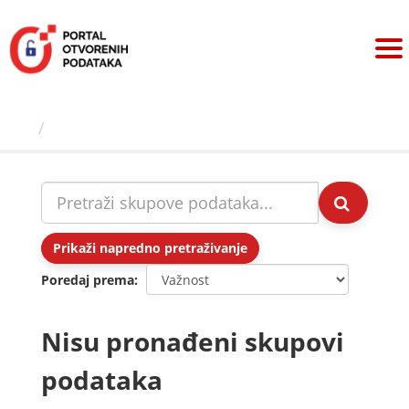
Preskoči
na
sadržaj
Skupovi podаtаkа
Prikaži napredno pretraživanje
Poredaj prema
Nisu pronađeni skupovi
podataka