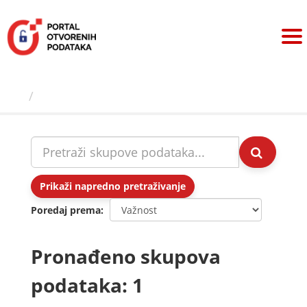
Preskoči
na
sadržaj
Skupovi podаtаkа
Prikaži napredno pretraživanje
Poredaj prema
Pronađeno skupova
podataka: 1