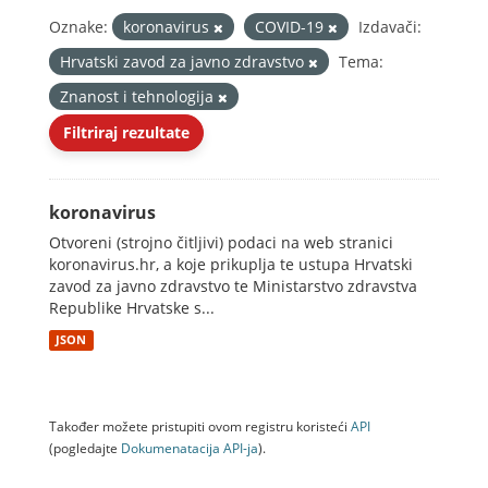
Oznake:
koronavirus
COVID-19
Izdavači:
Hrvatski zavod za javno zdravstvo
Tema:
Znanost i tehnologija
Filtriraj rezultate
koronavirus
Otvoreni (strojno čitljivi) podaci na web stranici
koronavirus.hr, a koje prikuplja te ustupa Hrvatski
zavod za javno zdravstvo te Ministarstvo zdravstva
Republike Hrvatske s...
JSON
Također možete pristupiti ovom registru koristeći
API
(pogledajte
Dokumenаtаcijа API-jа
).