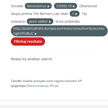
Oznake:
koronavirus
COVID-19
Otvorenost
skupa prema Tim Berners-Lee skali:
1
Tip
Izdavača:
Javni sektor
Vrsta podataka:
http://publications.europa.eu/resource/authority/access-
right/PUBLIC
Filtriraj rezultate
Please try another search.
Također možete pristupiti ovom registru koristeći
API
(pogledajte
Dokumenаtаcijа API-jа
).