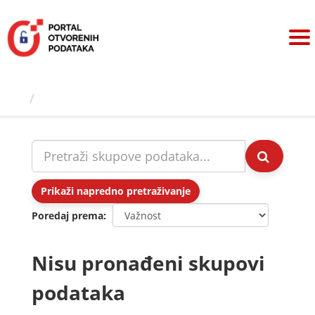
Preskoči
na
sadržaj
Skupovi podаtаkа
Prikaži napredno pretraživanje
Poredaj prema
Nisu pronađeni skupovi
podataka