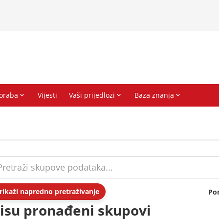
rikaži napredno pretraživanje
Po
isu pronađeni skupovi