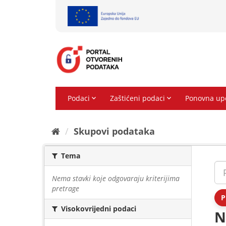
Preskoči
na
sadržaj
Skupovi podаtаkа
Tema
Nema stavki koje odgovaraju kriterijima
pretrage
P
Visokovrijedni podaci
N