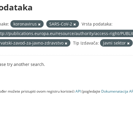
odataka
nake:
koronavirus
SARS-CoV-2
Vrsta podataka:
ttp://publications.europa.eu/resource/authority/access-right/PUBL
rvatski-zavod-za-javno-zdravstvo
Tip Izdavača:
Javni sektor
ase try another search.
đer možete pristupiti ovom registru koristeći
API
(pogledajte
Dokumenаtаcijа AP