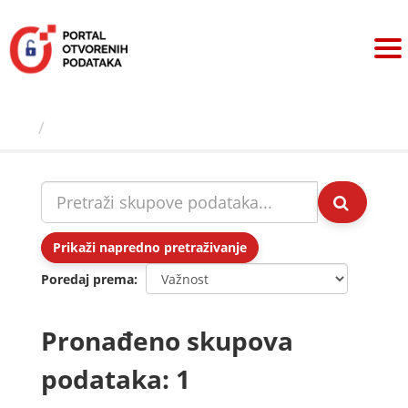
Preskoči
na
sadržaj
Skupovi podаtаkа
Prikaži napredno pretraživanje
Poredaj prema
Pronađeno skupova
podataka: 1