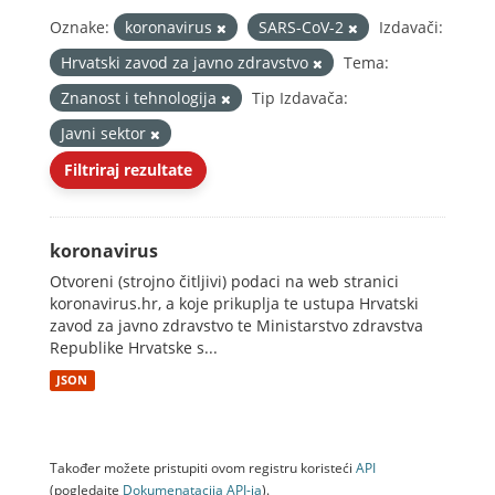
Oznake:
koronavirus
SARS-CoV-2
Izdavači:
Hrvatski zavod za javno zdravstvo
Tema:
Znanost i tehnologija
Tip Izdavača:
Javni sektor
Filtriraj rezultate
koronavirus
Otvoreni (strojno čitljivi) podaci na web stranici
koronavirus.hr, a koje prikuplja te ustupa Hrvatski
zavod za javno zdravstvo te Ministarstvo zdravstva
Republike Hrvatske s...
JSON
Također možete pristupiti ovom registru koristeći
API
(pogledajte
Dokumenаtаcijа API-jа
).