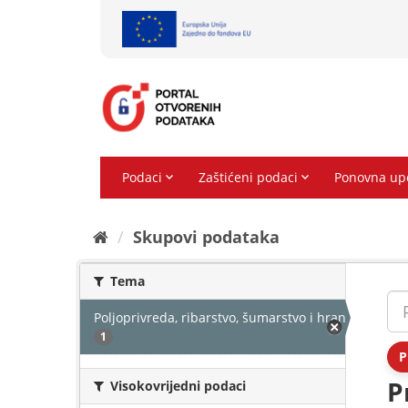
Preskoči
na
sadržaj
Skupovi podаtаkа
Tema
Poljoprivreda, ribarstvo, šumarstvo i hrana
1
P
P
Visokovrijedni podaci