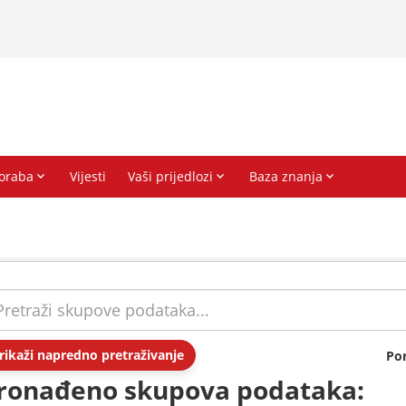
rikaži napredno pretraživanje
Po
ronađeno skupova podataka: