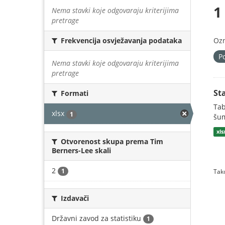
1
Nema stavki koje odgovaraju kriterijima
pretrage
Oz
Frekvencija osvježavanja podataka
P
Nema stavki koje odgovaraju kriterijima
pretrage
St
Formati
Tab
xlsx
1
šum
xls
Otvorenost skupa prema Tim
Berners-Lee skali
2
1
Tako
Izdavači
Državni zavod za statistiku
1