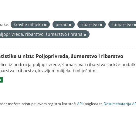
nake:
kravlje mlijeko
perad
ribarstvo
šumarstvo
oljoprivreda, ribarstvo, šumarstvo i hrana
atistika u nizu: Poljoprivreda, šumarstvo i ribarstvo
lice iz područja poljoprivrede, šumarstva i ribarstva sadrže podatk
arstva i ribarstva, kravljem mlijeku i mliječnim...
x
đer možete pristupiti ovom registru koristeći
API
(pogledajte
Dokumenаtаcijа AP