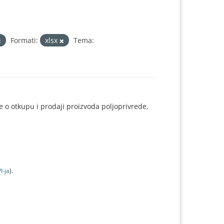
Formati:
xlsx
Tema:
e o otkupu i prodaji proizvoda poljoprivrede,
I-jа
).