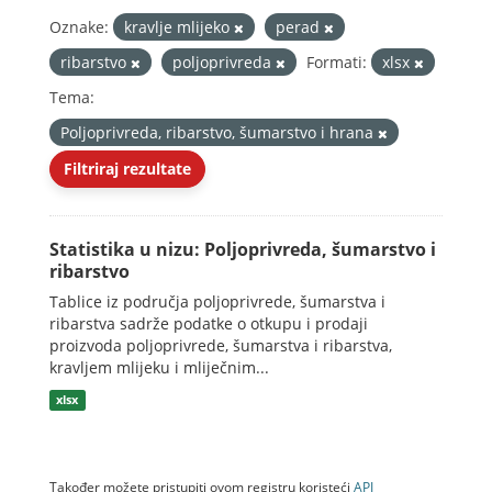
Oznake:
kravlje mlijeko
perad
ribarstvo
poljoprivreda
Formati:
xlsx
Tema:
Poljoprivreda, ribarstvo, šumarstvo i hrana
Filtriraj rezultate
Statistika u nizu: Poljoprivreda, šumarstvo i
ribarstvo
Tablice iz područja poljoprivrede, šumarstva i
ribarstva sadrže podatke o otkupu i prodaji
proizvoda poljoprivrede, šumarstva i ribarstva,
kravljem mlijeku i mliječnim...
xlsx
Također možete pristupiti ovom registru koristeći
API