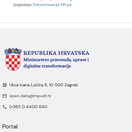
(pogledajte
Dokumenаtаcijа API-jа
).