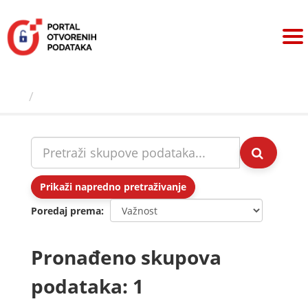
Preskoči
na
sadržaj
Skupovi podаtаkа
Prikaži napredno pretraživanje
Poredaj prema
Pronađeno skupova
podataka: 1