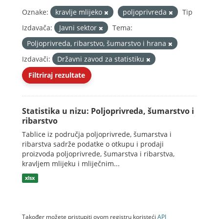
Oznake:
kravlje mlijeko
poljoprivreda
Tip
Izdavača:
Javni sektor
Tema:
Poljoprivreda, ribarstvo, šumarstvo i hrana
Izdavači:
Državni zavod za statistiku
Filtriraj rezultate
Statistika u nizu: Poljoprivreda, šumarstvo i
ribarstvo
Tablice iz područja poljoprivrede, šumarstva i
ribarstva sadrže podatke o otkupu i prodaji
proizvoda poljoprivrede, šumarstva i ribarstva,
kravljem mlijeku i mliječnim...
xlsx
Također možete pristupiti ovom registru koristeći
API