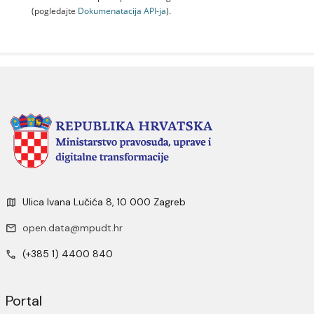
(pogledajte
Dokumenаtаcijа API-jа
).