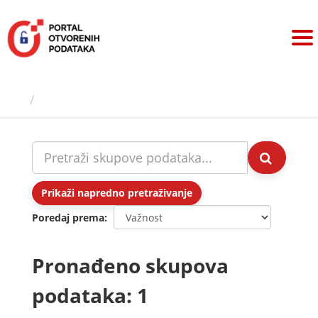
Preskoči
na
sadržaj
Skupovi podаtаkа
Prikaži napredno pretraživanje
Poredaj prema
Pronađeno skupova
podataka: 1