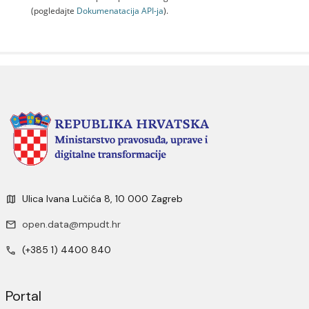
(pogledajte
Dokumenаtаcijа API-jа
).