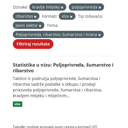
Oznake:
kravlje mlijeko
poljoprivreda
ribarstvo
Formati:
xlsx
Tip Izdavača:
Javni sektor
Tema:
Poljoprivreda, ribarstvo, šumarstvo i hrana
Filtriraj rezultate
Statistika u nizu: Poljoprivreda, šumarstvo i
ribarstvo
Tablice iz područja poljoprivrede, šumarstva i
ribarstva sadrže podatke o otkupu i prodaji
proizvoda poljoprivrede, šumarstva i ribarstva,
kravljem mlijeku i mliječnim...
xlsx
Također možete pristupiti ovom registru koristeći
API