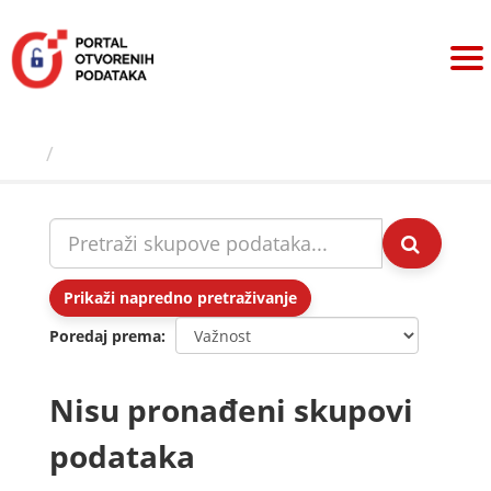
Preskoči
na
sadržaj
Skupovi podаtаkа
Prikaži napredno pretraživanje
Poredaj prema
Nisu pronađeni skupovi
podataka