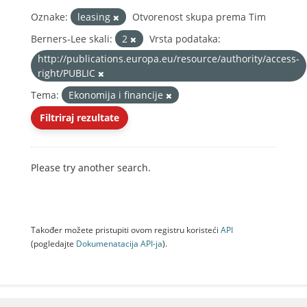
Oznake:
leasing
Otvorenost skupa prema Tim
Berners-Lee skali:
2
Vrsta podataka:
http://publications.europa.eu/resource/authority/access-
right/PUBLIC
Tema:
Ekonomija i financije
Filtriraj rezultate
Please try another search.
Također možete pristupiti ovom registru koristeći
API
(pogledajte
Dokumenаtаcijа API-jа
).