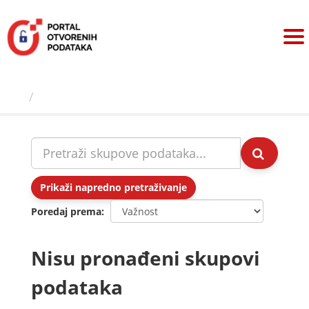
Preskoči
na
sadržaj
Skupovi podаtаkа
Prikaži napredno pretraživanje
Poredaj prema
Nisu pronađeni skupovi
podataka