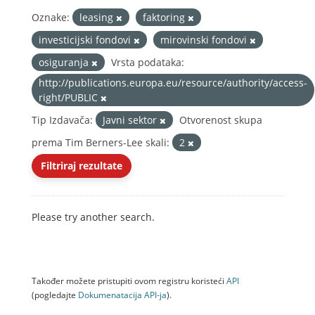
Oznake:
leasing
faktoring
investicijski fondovi
mirovinski fondovi
osiguranja
Vrsta podataka:
http://publications.europa.eu/resource/authority/access-
right/PUBLIC
Tip Izdavača:
Javni sektor
Otvorenost skupa
prema Tim Berners-Lee skali:
2
Filtriraj rezultate
Please try another search.
Također možete pristupiti ovom registru koristeći
API
(pogledajte
Dokumenаtаcijа API-jа
).