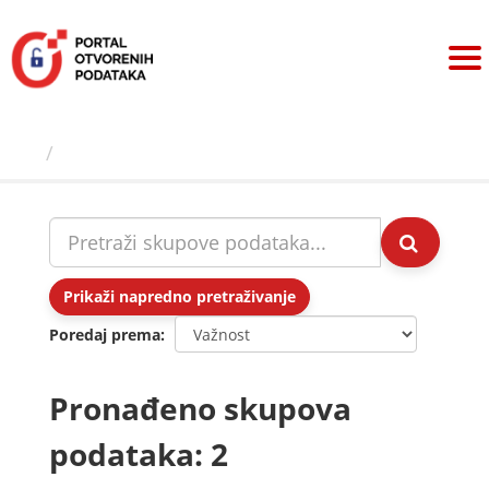
Preskoči
na
sadržaj
Skupovi podаtаkа
Prikaži napredno pretraživanje
Poredaj prema
Pronađeno skupova
podataka: 2