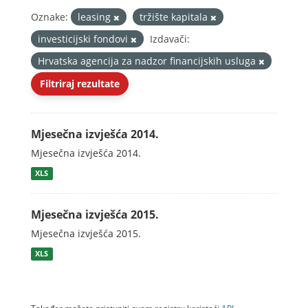
Oznake:
leasing
tržište kapitala
investicijski fondovi
Izdavači:
Hrvatska agencija za nadzor financijskih usluga
Filtriraj rezultate
Mjesečna izvješća 2014.
Mjesečna izvješća 2014.
XLS
Mjesečna izvješća 2015.
Mjesečna izvješća 2015.
XLS