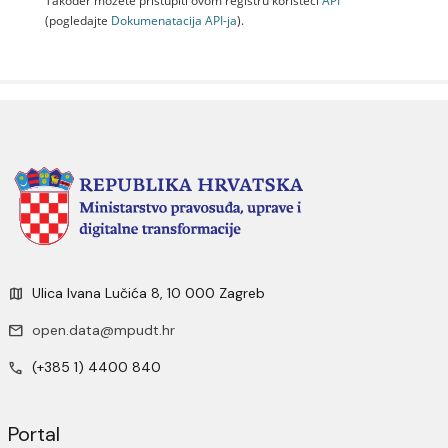
Također možete pristupiti ovom registru koristeći
API
(pogledajte
Dokumenаtаcijа API-jа
).