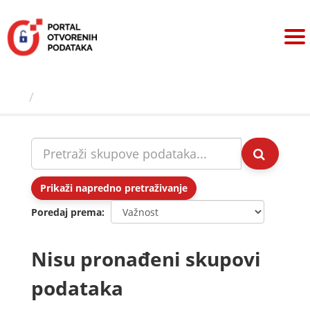
Preskoči
na
sadržaj
Skupovi podаtаkа
Prikaži napredno pretraživanje
Poredaj prema
Nisu pronađeni skupovi
podataka