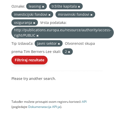
Oznake:
leasing
tržište kapitala
investicijski fondovi
mirovinski fondovi
osiguranja
Vrsta podataka:
http://publications.europa.eu/resource/authority/access-
right/PUBLIC
Tip Izdavača:
Javni sektor
Otvorenost skupa
prema Tim Berners-Lee skali:
2
Filtriraj rezultate
Please try another search.
Također možete pristupiti ovom registru koristeći
API
(pogledajte
Dokumenаtаcijа API-jа
).