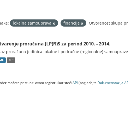
nake:
lokalna samouprava
financije
Otvorenost skupa pr
tvarenje proračuna JLP(R)S za period 2010. - 2014.
kaz proračuna jedinica lokalne i područne (regionalne) samouprave
ML
ZIP
đer možete pristupiti ovom registru koristeći
API
(pogledajte
Dokumenаtаcijа AP