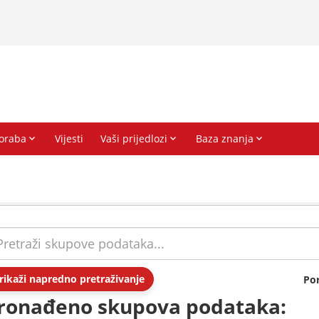
rikaži napredno pretraživanje
Po
ronađeno skupova podataka: