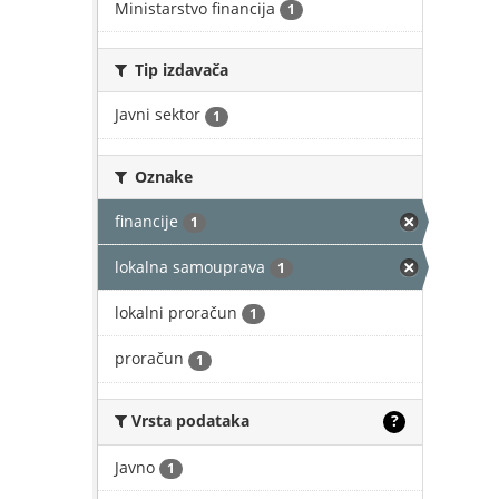
Ministarstvo financija
1
Tip izdavača
Javni sektor
1
Oznake
financije
1
lokalna samouprava
1
lokalni proračun
1
proračun
1
Vrsta podataka
?
Javno
1