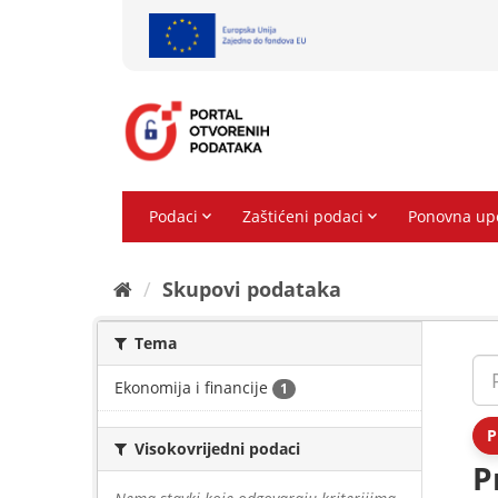
Preskoči
na
sadržaj
Skupovi podаtаkа
Tema
Ekonomija i financije
1
P
Visokovrijedni podaci
P