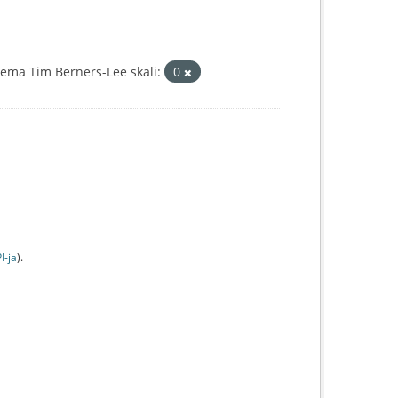
ema Tim Berners-Lee skali:
0
I-jа
).