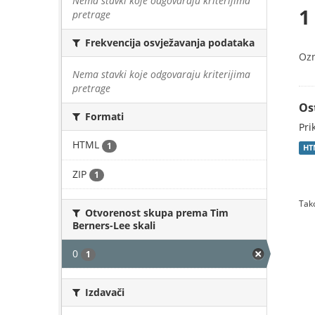
Nema stavki koje odgovaraju kriterijima
1
pretrage
Frekvencija osvježavanja podataka
Oz
Nema stavki koje odgovaraju kriterijima
pretrage
Os
Formati
Pri
HTML
1
HT
ZIP
1
Tako
Otvorenost skupa prema Tim
Berners-Lee skali
0
1
Izdavači