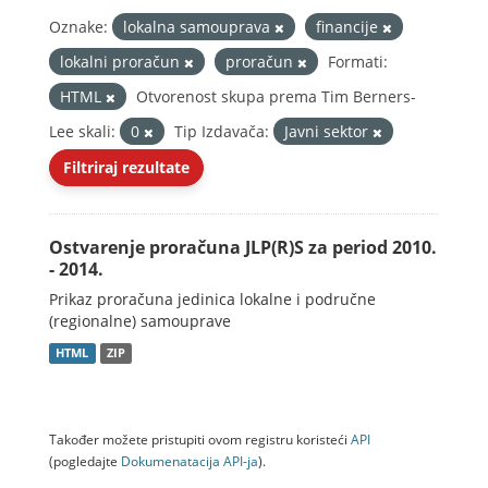
Oznake:
lokalna samouprava
financije
lokalni proračun
proračun
Formati:
HTML
Otvorenost skupa prema Tim Berners-
Lee skali:
0
Tip Izdavača:
Javni sektor
Filtriraj rezultate
Ostvarenje proračuna JLP(R)S za period 2010.
- 2014.
Prikaz proračuna jedinica lokalne i područne
(regionalne) samouprave
HTML
ZIP
Također možete pristupiti ovom registru koristeći
API
(pogledajte
Dokumenаtаcijа API-jа
).