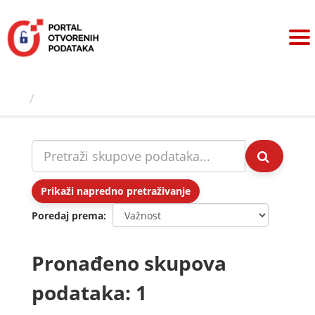
Preskoči
na
sadržaj
Skupovi podаtаkа
Prikaži napredno pretraživanje
Poredaj prema
Pronađeno skupova
podataka: 1