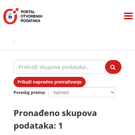
Preskoči
na
sadržaj
Skupovi podаtаkа
Prikaži napredno pretraživanje
Poredaj prema
Pronađeno skupova
podataka: 1