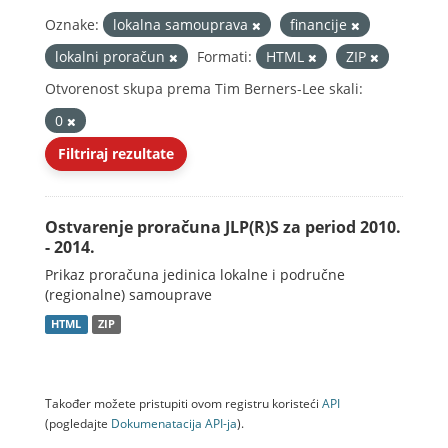
Oznake:
lokalna samouprava
financije
lokalni proračun
Formati:
HTML
ZIP
Otvorenost skupa prema Tim Berners-Lee skali:
0
Filtriraj rezultate
Ostvarenje proračuna JLP(R)S za period 2010.
- 2014.
Prikaz proračuna jedinica lokalne i područne
(regionalne) samouprave
HTML
ZIP
Također možete pristupiti ovom registru koristeći
API
(pogledajte
Dokumenаtаcijа API-jа
).