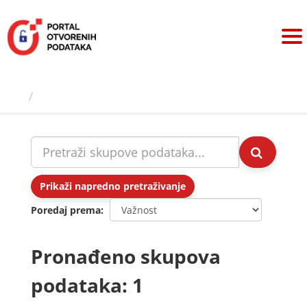
Preskoči
na
sadržaj
Skupovi podаtаkа
Prikaži napredno pretraživanje
Poredaj prema
Pronađeno skupova
podataka: 1