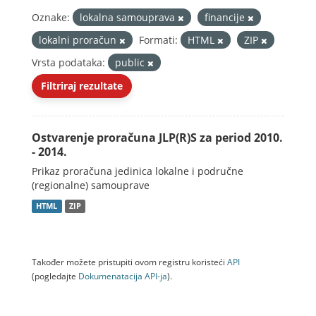
Oznake:
lokalna samouprava
financije
lokalni proračun
Formati:
HTML
ZIP
Vrsta podataka:
public
Filtriraj rezultate
Ostvarenje proračuna JLP(R)S za period 2010.
- 2014.
Prikaz proračuna jedinica lokalne i područne
(regionalne) samouprave
HTML
ZIP
Također možete pristupiti ovom registru koristeći
API
(pogledajte
Dokumenаtаcijа API-jа
).