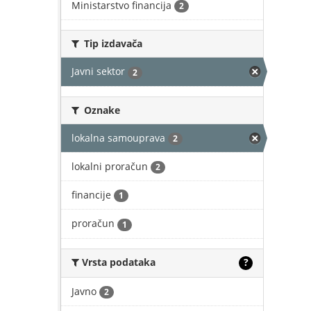
Ministarstvo financija
2
Tip izdavača
Javni sektor
2
Oznake
lokalna samouprava
2
lokalni proračun
2
financije
1
proračun
1
Vrsta podataka
?
Javno
2