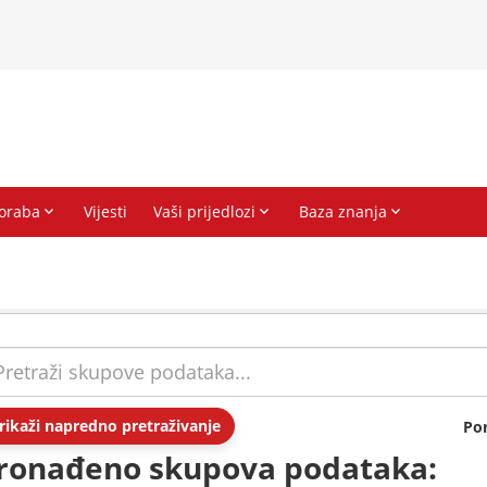
rikaži napredno pretraživanje
Po
ronađeno skupova podataka: