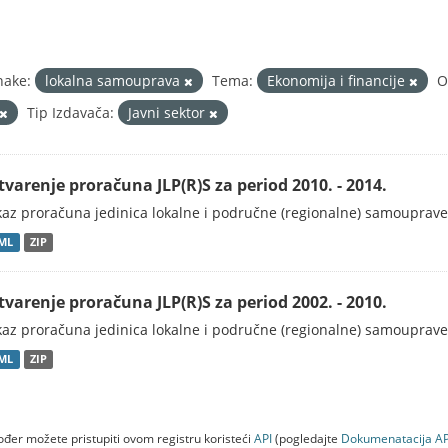
nake:
lokalna samouprava
Tema:
Ekonomija i financije
O
Tip Izdavača:
Javni sektor
tvarenje proračuna JLP(R)S za period 2010. - 2014.
kaz proračuna jedinica lokalne i područne (regionalne) samouprave
ML
ZIP
tvarenje proračuna JLP(R)S za period 2002. - 2010.
kaz proračuna jedinica lokalne i područne (regionalne) samouprave
ML
ZIP
đer možete pristupiti ovom registru koristeći
API
(pogledajte
Dokumenаtаcijа AP