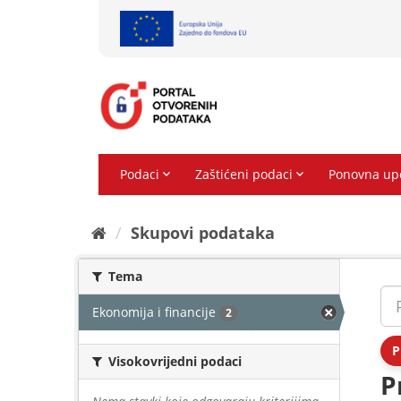
Preskoči
na
sadržaj
Skupovi podаtаkа
Tema
Ekonomija i financije
2
P
Visokovrijedni podaci
P