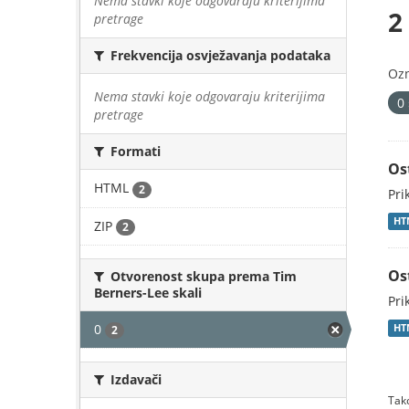
Nema stavki koje odgovaraju kriterijima
2
pretrage
Frekvencija osvježavanja podataka
Oz
Nema stavki koje odgovaraju kriterijima
0
pretrage
Formati
Os
HTML
2
Pri
HT
ZIP
2
Os
Otvorenost skupa prema Tim
Berners-Lee skali
Pri
0
HT
2
Izdavači
Tako