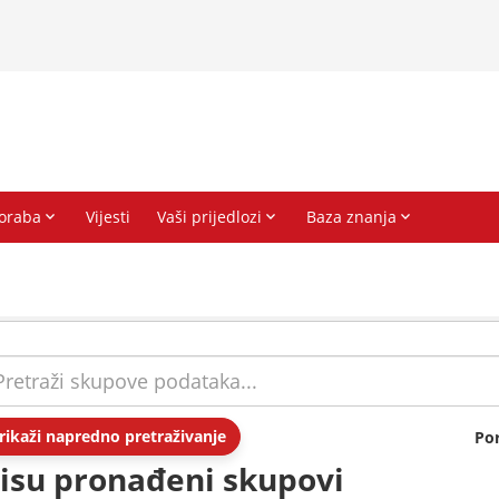
rikaži napredno pretraživanje
Po
isu pronađeni skupovi