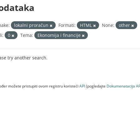
odataka
nake:
lokalni proračun
Formati:
HTML
None:
other
i:
0
Tema:
Ekonomija i financije
ase try another search.
đer možete pristupiti ovom registru koristeći
API
(pogledajte
Dokumenаtаcijа AP