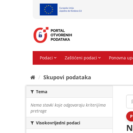
Preskoči
na
sadržaj
Skupovi podаtаkа
Tema
Nema stavki koje odgovaraju kriterijima
pretrage
P
Visokovrijedni podaci
N