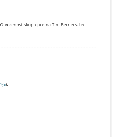
Otvorenost skupa prema Tim Berners-Lee
I-jа
).