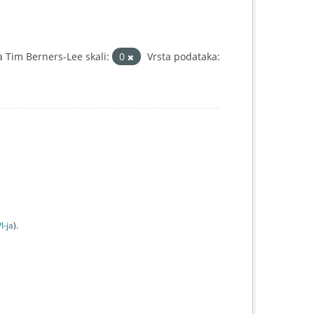
 Tim Berners-Lee skali:
0
Vrsta podataka:
I-jа
).