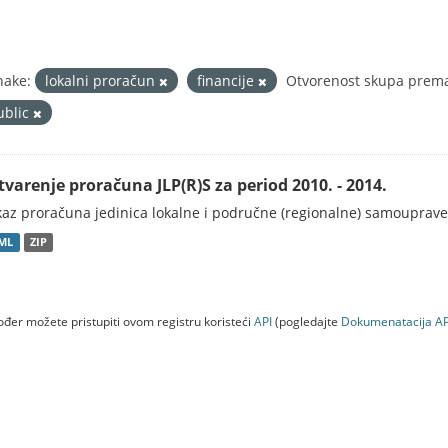
nake:
lokalni proračun
financije
Otvorenost skupa prema
ublic
tvarenje proračuna JLP(R)S za period 2010. - 2014.
kaz proračuna jedinica lokalne i područne (regionalne) samouprave
ML
ZIP
đer možete pristupiti ovom registru koristeći
API
(pogledajte
Dokumenаtаcijа AP