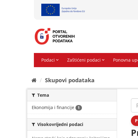
Preskoči
na
sadržaj
Skupovi podаtаkа
Tema
Ekonomija i financije
1
P
Visokovrijedni podaci
P