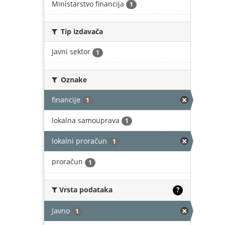
Ministarstvo financija
1
Tip izdavača
Javni sektor
1
Oznake
financije
1
lokalna samouprava
1
lokalni proračun
1
proračun
1
Vrsta podataka
?
Javno
1