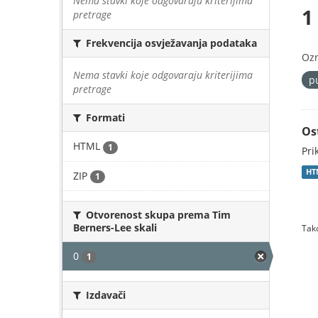
Nema stavki koje odgovaraju kriterijima
1
pretrage
Frekvencija osvježavanja podataka
Oz
Nema stavki koje odgovaraju kriterijima
p
pretrage
Formati
Os
HTML
1
Pri
HT
ZIP
1
Otvorenost skupa prema Tim
Berners-Lee skali
Tako
0
1
Izdavači