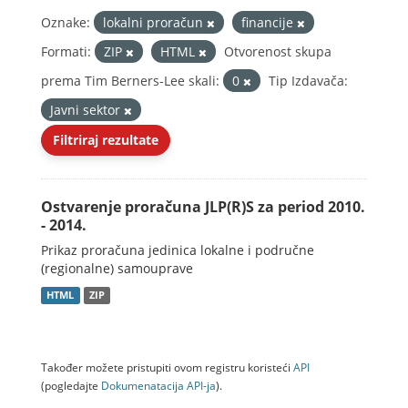
Oznake:
lokalni proračun
financije
Formati:
ZIP
HTML
Otvorenost skupa
prema Tim Berners-Lee skali:
0
Tip Izdavača:
Javni sektor
Filtriraj rezultate
Ostvarenje proračuna JLP(R)S za period 2010.
- 2014.
Prikaz proračuna jedinica lokalne i područne
(regionalne) samouprave
HTML
ZIP
Također možete pristupiti ovom registru koristeći
API
(pogledajte
Dokumenаtаcijа API-jа
).