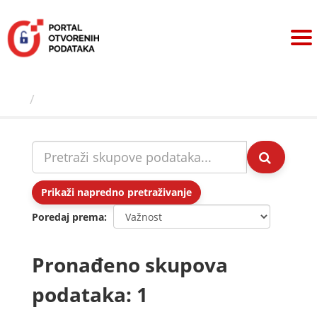
Preskoči
na
sadržaj
Skupovi podаtаkа
Prikaži napredno pretraživanje
Poredaj prema
Pronađeno skupova
podataka: 1