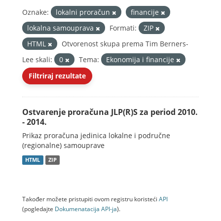
Oznake:
lokalni proračun
financije
lokalna samouprava
Formati:
ZIP
HTML
Otvorenost skupa prema Tim Berners-
Lee skali:
0
Tema:
Ekonomija i financije
Filtriraj rezultate
Ostvarenje proračuna JLP(R)S za period 2010.
- 2014.
Prikaz proračuna jedinica lokalne i područne
(regionalne) samouprave
HTML
ZIP
Također možete pristupiti ovom registru koristeći
API
(pogledajte
Dokumenаtаcijа API-jа
).