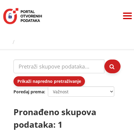
Preskoči
na
sadržaj
Skupovi podаtаkа
Prikaži napredno pretraživanje
Poredaj prema
Pronađeno skupova
podataka: 1