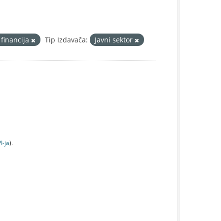
 financija
Tip Izdavača:
Javni sektor
I-jа
).