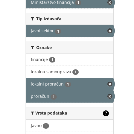
Ministarstvo financija
1
Tip izdavača
Javni sektor
1
Oznake
financije
1
lokalna samouprava
1
lokalni proračun
1
proračun
1
Vrsta podataka
?
Javno
1