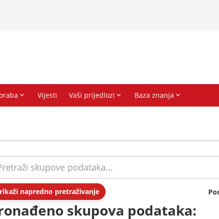
rikaži napredno pretraživanje
Po
ronađeno skupova podataka: