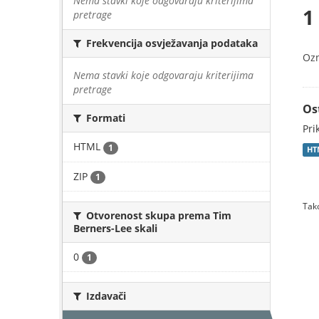
Nema stavki koje odgovaraju kriterijima
1
pretrage
Frekvencija osvježavanja podataka
Oz
Nema stavki koje odgovaraju kriterijima
pretrage
Os
Formati
Pri
HTML
1
HT
ZIP
1
Tako
Otvorenost skupa prema Tim
Berners-Lee skali
0
1
Izdavači