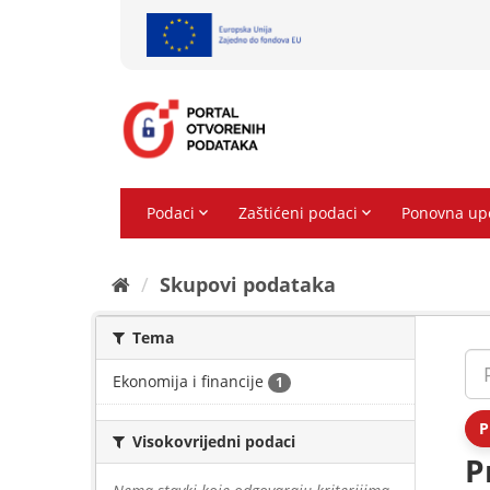
Preskoči
na
sadržaj
Skupovi podаtаkа
Tema
Ekonomija i financije
1
P
Visokovrijedni podaci
P