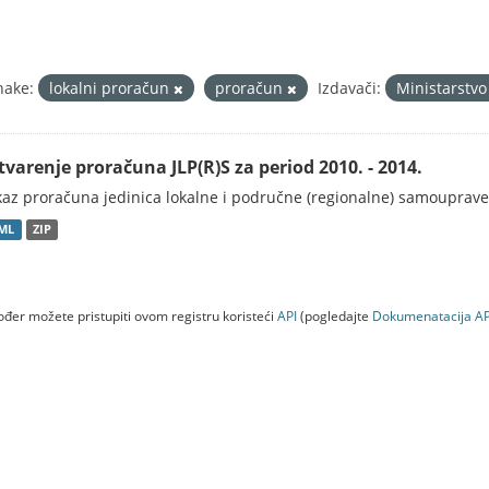
nake:
lokalni proračun
proračun
Izdavači:
Ministarstvo
tvarenje proračuna JLP(R)S za period 2010. - 2014.
kaz proračuna jedinica lokalne i područne (regionalne) samouprave
ML
ZIP
đer možete pristupiti ovom registru koristeći
API
(pogledajte
Dokumenаtаcijа AP