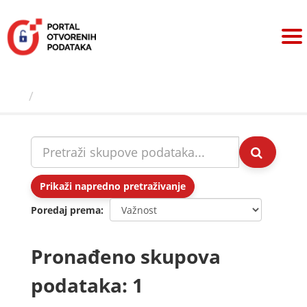
Preskoči
na
sadržaj
Skupovi podаtаkа
Prikaži napredno pretraživanje
Poredaj prema
Pronađeno skupova
podataka: 1