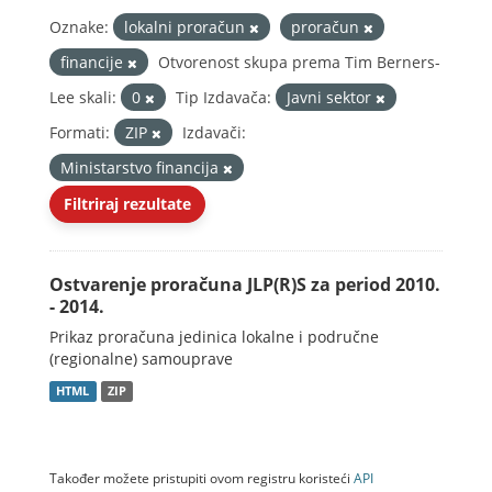
Oznake:
lokalni proračun
proračun
financije
Otvorenost skupa prema Tim Berners-
Lee skali:
0
Tip Izdavača:
Javni sektor
Formati:
ZIP
Izdavači:
Ministarstvo financija
Filtriraj rezultate
Ostvarenje proračuna JLP(R)S za period 2010.
- 2014.
Prikaz proračuna jedinica lokalne i područne
(regionalne) samouprave
HTML
ZIP
Također možete pristupiti ovom registru koristeći
API