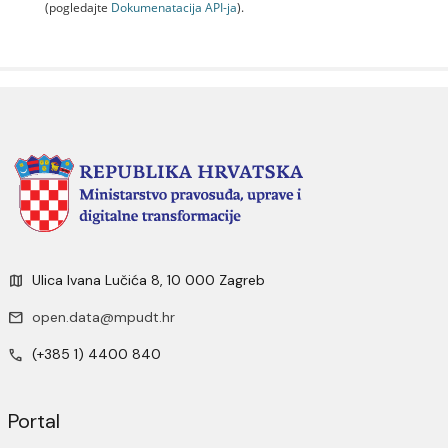
(pogledajte
Dokumenаtаcijа API-jа
).