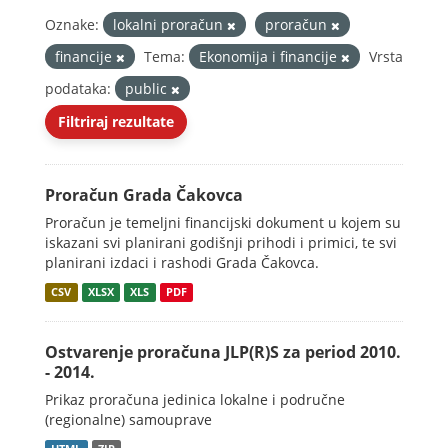
Oznake:
lokalni proračun
proračun
financije
Tema:
Ekonomija i financije
Vrsta
podataka:
public
Filtriraj rezultate
Proračun Grada Čakovca
Proračun je temeljni financijski dokument u kojem su
iskazani svi planirani godišnji prihodi i primici, te svi
planirani izdaci i rashodi Grada Čakovca.
CSV
XLSX
XLS
PDF
Ostvarenje proračuna JLP(R)S za period 2010.
- 2014.
Prikaz proračuna jedinica lokalne i područne
(regionalne) samouprave