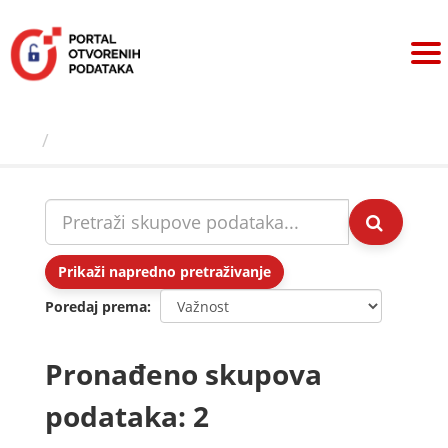
Preskoči
na
sadržaj
Skupovi podаtаkа
Prikaži napredno pretraživanje
Poredaj prema
Pronađeno skupova
podataka: 2