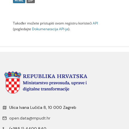
HTML
ZIP
Također možete pristupiti ovom registru koristeći
API
(pogledajte
Dokumenаtаcijа API-jа
).