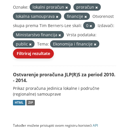
Oznake:
lokalni proračun
proračun
lokalna samouprava
financije
Otvorenost
skupa prema Tim Berners-Lee skali:
0
Izdavači:
Ministarstvo financija
Vrsta podataka:
public
Tema:
Ekonomija i financije
Filtriraj rezultate
Ostvarenje proračuna JLP(R)S za period 2010.
- 2014.
Prikaz proračuna jedinica lokalne i područne
(regionalne) samouprave
HTML
ZIP
Također možete pristupiti ovom registru koristeći
API