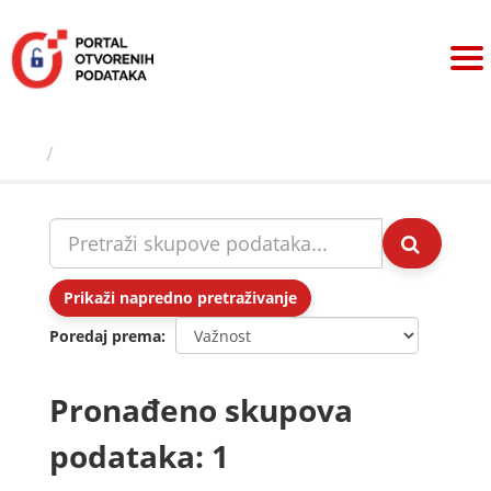
Preskoči
na
sadržaj
Skupovi podаtаkа
Prikaži napredno pretraživanje
Poredaj prema
Pronađeno skupova
podataka: 1