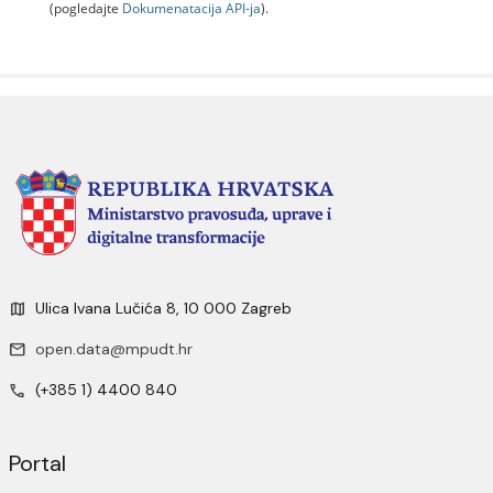
(pogledajte
Dokumenаtаcijа API-jа
).