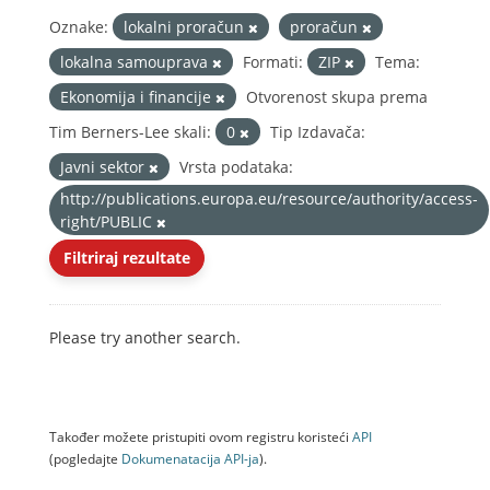
Oznake:
lokalni proračun
proračun
lokalna samouprava
Formati:
ZIP
Tema:
Ekonomija i financije
Otvorenost skupa prema
Tim Berners-Lee skali:
0
Tip Izdavača:
Javni sektor
Vrsta podataka:
http://publications.europa.eu/resource/authority/access-
right/PUBLIC
Filtriraj rezultate
Please try another search.
Također možete pristupiti ovom registru koristeći
API
(pogledajte
Dokumenаtаcijа API-jа
).