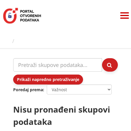
Preskoči
na
sadržaj
Skupovi podаtаkа
Prikaži napredno pretraživanje
Poredaj prema
Nisu pronađeni skupovi
podataka