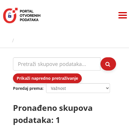
Preskoči
na
sadržaj
Skupovi podаtаkа
Prikaži napredno pretraživanje
Poredaj prema
Pronađeno skupova
podataka: 1