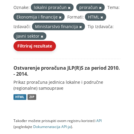
Oznake:
lokalni proračun
proračun
Tema:
Ekonomija i financije
Formati:
HTML
Izdavači:
Ministarstvo financija
Tip Izdavača:
Javni sektor
Filtriraj rezultate
Ostvarenje proračuna JLP(R)S za period 2010.
- 2014.
Prikaz proračuna jedinica lokalne i područne
(regionalne) samouprave
HTML
ZIP
Također možete pristupiti ovom registru koristeći
API
(pogledajte
Dokumenаtаcijа API-jа
).