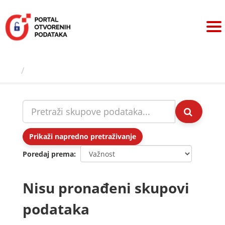
Preskoči
na
sadržaj
Skupovi podаtаkа
Prikaži napredno pretraživanje
Poredaj prema
Nisu pronađeni skupovi
podataka