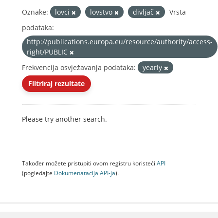
Oznake:
lovci
lovstvo
divljač
Vrsta
podataka:
http://publications.europa.eu/resource/authority/access-
right/PUBLIC
Frekvencija osvježavanja podataka:
yearly
Filtriraj rezultate
Please try another search.
Također možete pristupiti ovom registru koristeći
API
(pogledajte
Dokumenаtаcijа API-jа
).