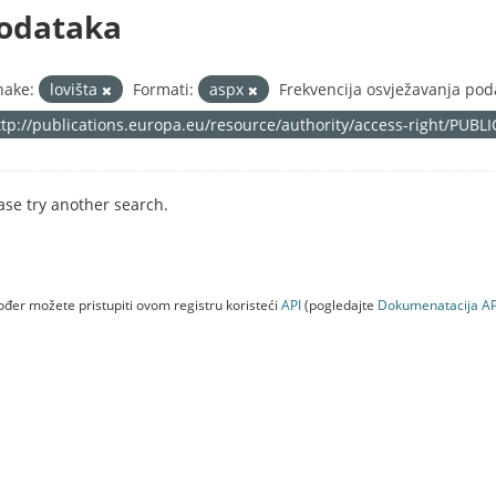
odataka
nake:
lovišta
Formati:
aspx
Frekvencija osvježavanja pod
ttp://publications.europa.eu/resource/authority/access-right/PUBL
ase try another search.
đer možete pristupiti ovom registru koristeći
API
(pogledajte
Dokumenаtаcijа AP