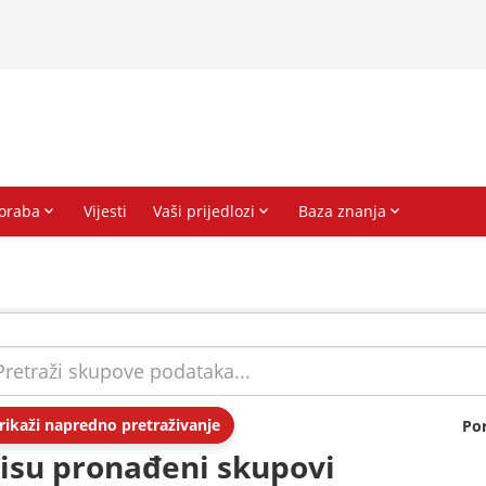
rikaži napredno pretraživanje
Po
isu pronađeni skupovi