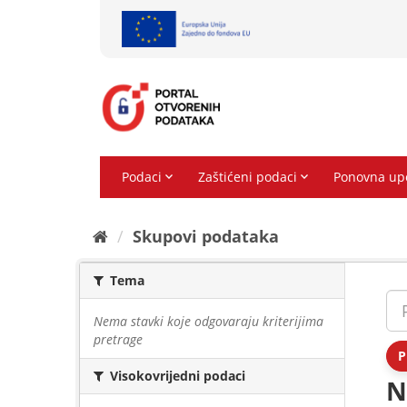
Preskoči
na
sadržaj
Skupovi podаtаkа
Tema
Nema stavki koje odgovaraju kriterijima
pretrage
P
Visokovrijedni podaci
N