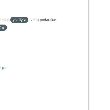
ataka:
yearly
Vrsta podataka:
IC
I-jа
).