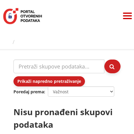
Preskoči
na
sadržaj
Skupovi podаtаkа
Prikaži napredno pretraživanje
Poredaj prema
Nisu pronađeni skupovi
podataka