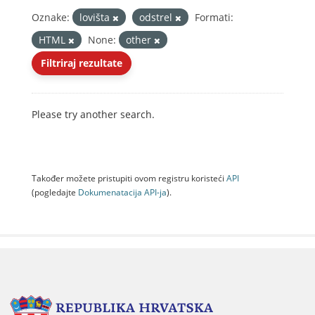
Oznake:
lovišta
odstrel
Formati:
HTML
None:
other
Filtriraj rezultate
Please try another search.
Također možete pristupiti ovom registru koristeći
API
(pogledajte
Dokumenаtаcijа API-jа
).