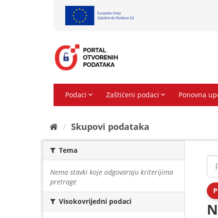
Preskoči
na
sadržaj
Skupovi podаtаkа
Tema
Nema stavki koje odgovaraju kriterijima
pretrage
P
Visokovrijedni podaci
N