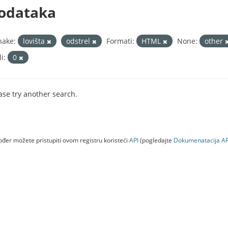
odataka
nake:
lovišta
odstrel
Formati:
HTML
None:
other
i:
0
ase try another search.
đer možete pristupiti ovom registru koristeći
API
(pogledajte
Dokumenаtаcijа AP