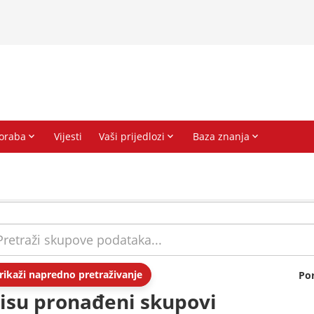
rikaži napredno pretraživanje
Po
isu pronađeni skupovi