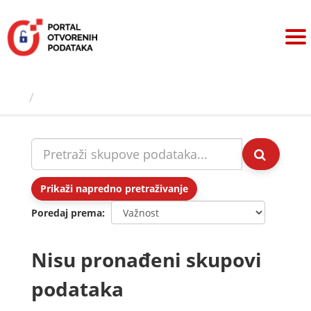
Preskoči
na
sadržaj
Skupovi podаtаkа
Prikaži napredno pretraživanje
Poredaj prema
Nisu pronađeni skupovi
podataka