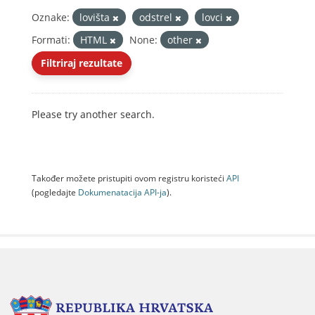
Oznake:
lovišta
odstrel
lovci
Formati:
HTML
None:
other
Filtriraj rezultate
Please try another search.
Također možete pristupiti ovom registru koristeći
API
(pogledajte
Dokumenаtаcijа API-jа
).