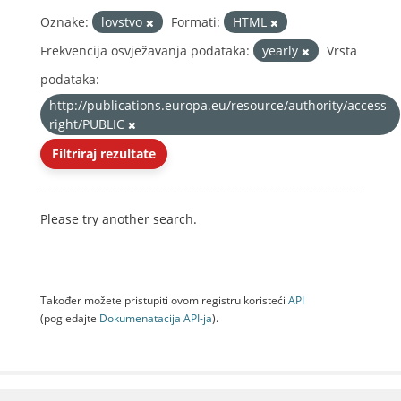
Oznake:
lovstvo
Formati:
HTML
Frekvencija osvježavanja podataka:
yearly
Vrsta
podataka:
http://publications.europa.eu/resource/authority/access-
right/PUBLIC
Filtriraj rezultate
Please try another search.
Također možete pristupiti ovom registru koristeći
API
(pogledajte
Dokumenаtаcijа API-jа
).