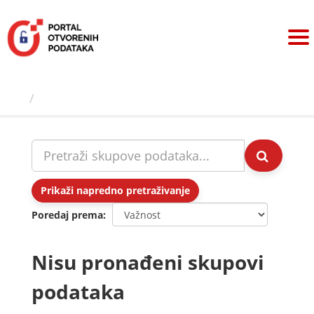
Preskoči
na
sadržaj
Skupovi podаtаkа
Prikaži napredno pretraživanje
Poredaj prema
Nisu pronađeni skupovi
podataka