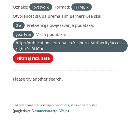
Oznake:
lovstvo
Formati:
HTML
Otvorenost skupa prema Tim Berners-Lee skali:
0
Frekvencija osvježavanja podataka:
yearly
Vrsta podataka:
http://publications.europa.eu/resource/authority/access-
right/PUBLIC
Filtriraj rezultate
Please try another search.
Također možete pristupiti ovom registru koristeći
API
(pogledajte
Dokumenаtаcijа API-jа
).