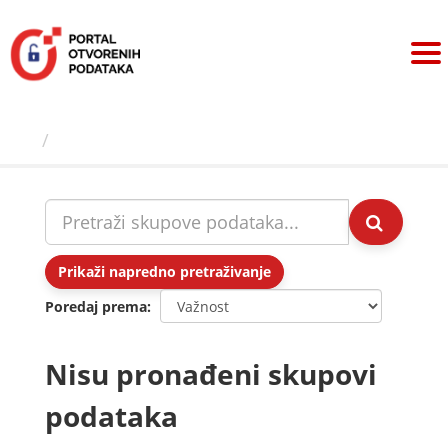
Preskoči
na
sadržaj
Skupovi podаtаkа
Prikaži napredno pretraživanje
Poredaj prema
Nisu pronađeni skupovi
podataka