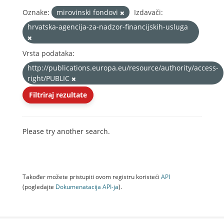
Oznake:
mirovinski fondovi
Izdavači:
hrvatska-agencija-za-nadzor-financijskih-usluga
Vrsta podataka:
http://publications.europa.eu/resource/authority/access-
right/PUBLIC
Filtriraj rezultate
Please try another search.
Također možete pristupiti ovom registru koristeći
API
(pogledajte
Dokumenаtаcijа API-jа
).