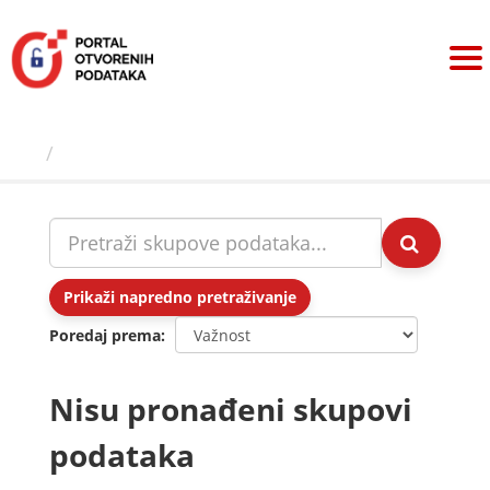
Preskoči
na
sadržaj
Skupovi podаtаkа
Prikaži napredno pretraživanje
Poredaj prema
Nisu pronađeni skupovi
podataka