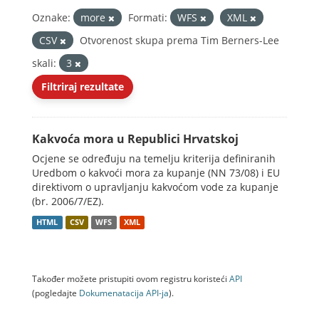
Oznake:
more
Formati:
WFS
XML
CSV
Otvorenost skupa prema Tim Berners-Lee
skali:
3
Filtriraj rezultate
Kakvoća mora u Republici Hrvatskoj
Ocjene se određuju na temelju kriterija definiranih
Uredbom o kakvoći mora za kupanje (NN 73/08) i EU
direktivom o upravljanju kakvoćom vode za kupanje
(br. 2006/7/EZ).
HTML
CSV
WFS
XML
Također možete pristupiti ovom registru koristeći
API
(pogledajte
Dokumenаtаcijа API-jа
).