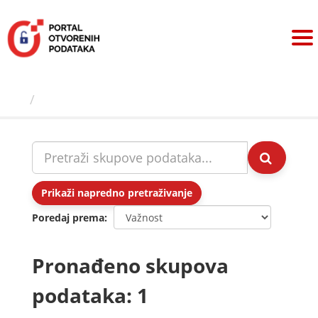
Preskoči
na
sadržaj
Skupovi podаtаkа
Prikaži napredno pretraživanje
Poredaj prema
Pronađeno skupova
podataka: 1