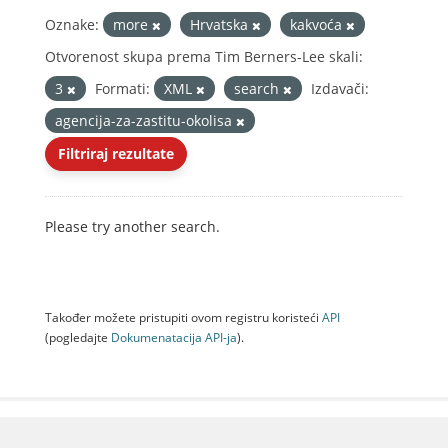
Oznake:
more
Hrvatska
kakvoća
Otvorenost skupa prema Tim Berners-Lee skali:
3
Formati:
XML
search
Izdavači:
agencija-za-zastitu-okolisa
Filtriraj rezultate
Please try another search.
Također možete pristupiti ovom registru koristeći
API
(pogledajte
Dokumenаtаcijа API-jа
).