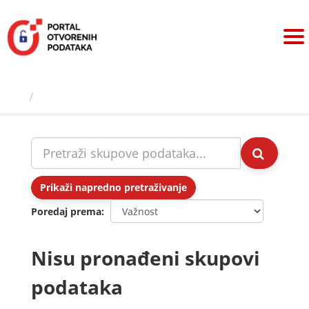
Preskoči
na
sadržaj
Skupovi podаtаkа
Prikaži napredno pretraživanje
Poredaj prema
Nisu pronađeni skupovi
podataka