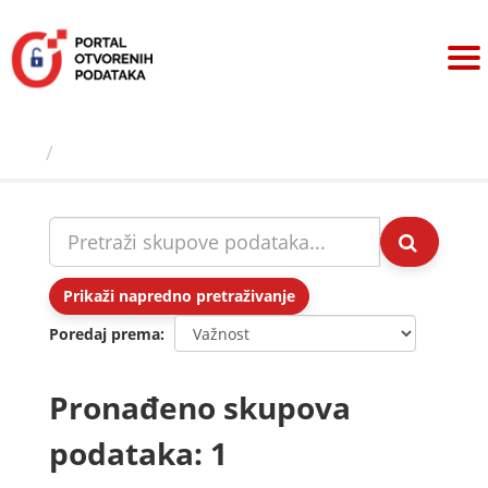
Preskoči
na
sadržaj
Skupovi podаtаkа
Prikaži napredno pretraživanje
Poredaj prema
Pronađeno skupova
podataka: 1