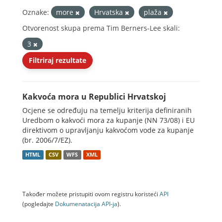
Oznake:
more
Hrvatska
plaža
Otvorenost skupa prema Tim Berners-Lee skali:
3
Filtriraj rezultate
Kakvoća mora u Republici Hrvatskoj
Ocjene se određuju na temelju kriterija definiranih
Uredbom o kakvoći mora za kupanje (NN 73/08) i EU
direktivom o upravljanju kakvoćom vode za kupanje
(br. 2006/7/EZ).
HTML
CSV
WFS
XML
Također možete pristupiti ovom registru koristeći
API
(pogledajte
Dokumenаtаcijа API-jа
).