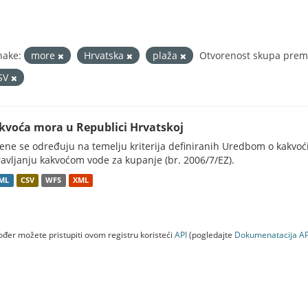
nake:
more
Hrvatska
plaža
Otvorenost skupa prema
SV
kvoća mora u Republici Hrvatskoj
ene se određuju na temelju kriterija definiranih Uredbom o kakvoć
avljanju kakvoćom vode za kupanje (br. 2006/7/EZ).
ML
CSV
WFS
XML
đer možete pristupiti ovom registru koristeći
API
(pogledajte
Dokumenаtаcijа AP