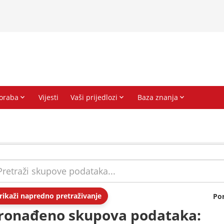
rikaži napredno pretraživanje
Po
ronađeno skupova podataka: