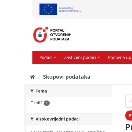
Preskoči
na
sadržaj
Skupovi podаtаkа
Tema
Okoliš
1
P
Visokovrijedni podaci
P