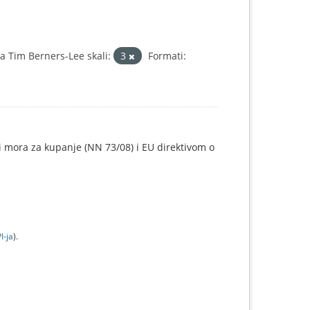
 Tim Berners-Lee skali:
3
Formati:
i mora za kupanje (NN 73/08) i EU direktivom o
I-jа
).