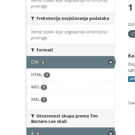
Nema stavki koje odgovaraju kriterijima
1
pretrage
Frekvencija osvježavanja podataka
Oz
Nema stavki koje odgovaraju kriterijima
C
pretrage
Formati
Ka
CSV
1
Ocj
upr
HTML
1
HT
WFS
1
XML
1
Tako
Otvorenost skupa prema Tim
Berners-Lee skali
3
1