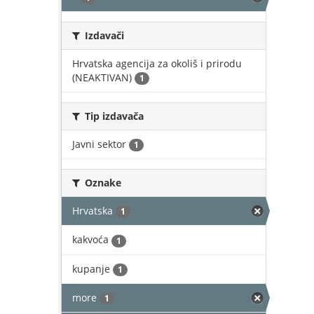
Izdavači
Hrvatska agencija za okoliš i prirodu
(NEAKTIVAN)
1
Tip izdavača
Javni sektor
1
Oznake
Hrvatska
1
kakvoća
1
kupanje
1
more
1