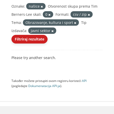
Oznake:
našice
Otvorenost skupa prema Tim
Berners-Lee skali:
0
Formati:
csv / zip
Tema:
Obrazovanje, kultura i sport
Tip
Izdavača:
Javni sektor
Filtriraj rezultate
Please try another search.
Također možete pristupiti ovom registru koristeći
API
(pogledajte
Dokumenаtаcijа API-jа
).