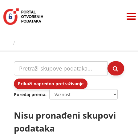
Preskoči
na
sadržaj
Skupovi podаtаkа
Prikaži napredno pretraživanje
Poredaj prema
Nisu pronađeni skupovi
podataka