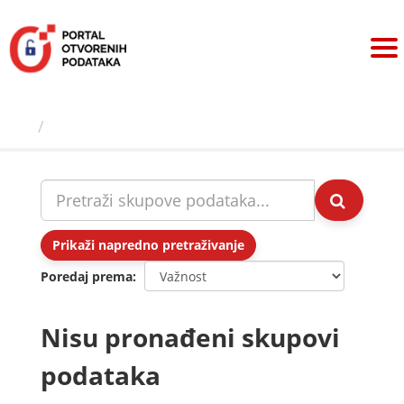
Preskoči
na
sadržaj
Skupovi podаtаkа
Prikaži napredno pretraživanje
Poredaj prema
Nisu pronađeni skupovi
podataka