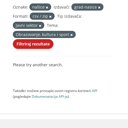
Oznake:
našice
Izdavači:
grad-nasice
Formati:
csv / zip
Tip Izdavača:
Javni sektor
Tema:
Obrazovanje, kultura i sport
Filtriraj rezultate
Please try another search.
Također možete pristupiti ovom registru koristeći
API
(pogledajte
Dokumenаtаcijа API-jа
).