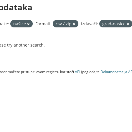
odataka
nake:
našice
Formati:
csv / zip
Izdavači:
grad-nasice
ase try another search.
đer možete pristupiti ovom registru koristeći
API
(pogledajte
Dokumenаtаcijа AP