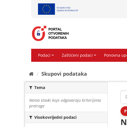
Preskoči
na
sadržaj
Skupovi podаtаkа
Tema
Nema stavki koje odgovaraju kriterijima
pretrage
P
Visokovrijedni podaci
N