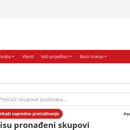
rikaži napredno pretraživanje
Po
isu pronađeni skupovi