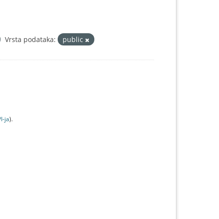
Vrsta podataka:
public
I-jа
).