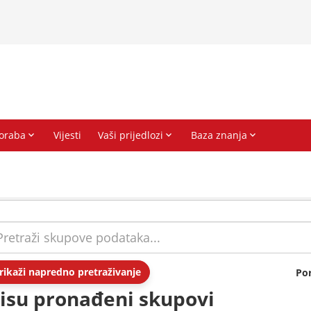
rikaži napredno pretraživanje
Po
isu pronađeni skupovi