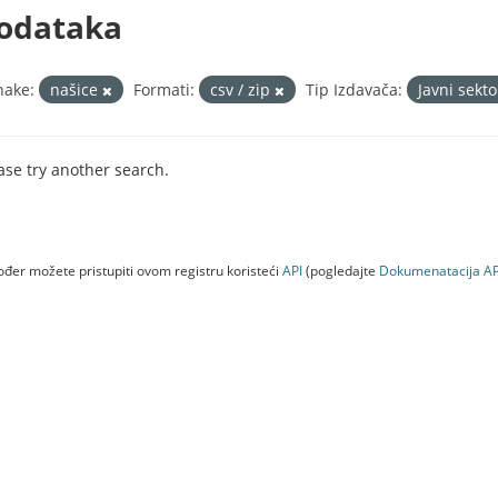
odataka
nake:
našice
Formati:
csv / zip
Tip Izdavača:
Javni sekt
ase try another search.
đer možete pristupiti ovom registru koristeći
API
(pogledajte
Dokumenаtаcijа AP