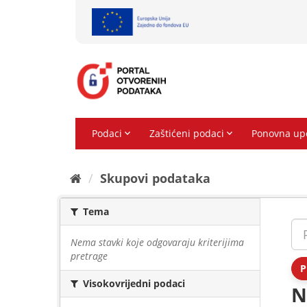
Preskoči
na
sadržaj
Skupovi podаtаkа
Tema
Nema stavki koje odgovaraju kriterijima
pretrage
P
Visokovrijedni podaci
N