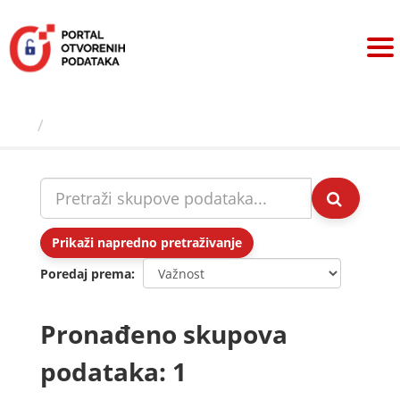
Preskoči
na
sadržaj
Skupovi podаtаkа
Prikaži napredno pretraživanje
Poredaj prema
Pronađeno skupova
podataka: 1