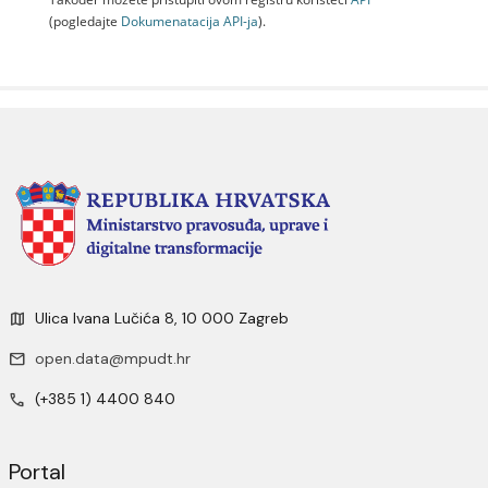
(pogledajte
Dokumenаtаcijа API-jа
).