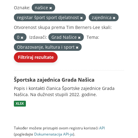
Oznake:
našice
registar šport sport djelatnost
zajednica
Otvorenost skupa prema Tim Berners-Lee skali:
0
Izdavači:
Grad Našice
Tema:
Obrazovanje, kultura i sport
Filtriraj rezultate
Športska zajednica Grada Našica
Popis i kontakti članica Športske zajednice Grada
Našica. Na dužnost stupili 2022. godine.
XLSX
Također možete pristupiti ovom registru koristeći
API
(pogledajte
Dokumenаtаcijа API-jа
).