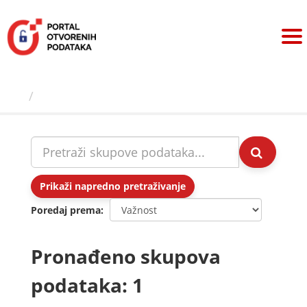
Preskoči
na
sadržaj
Skupovi podаtаkа
Prikaži napredno pretraživanje
Poredaj prema
Pronađeno skupova
podataka: 1