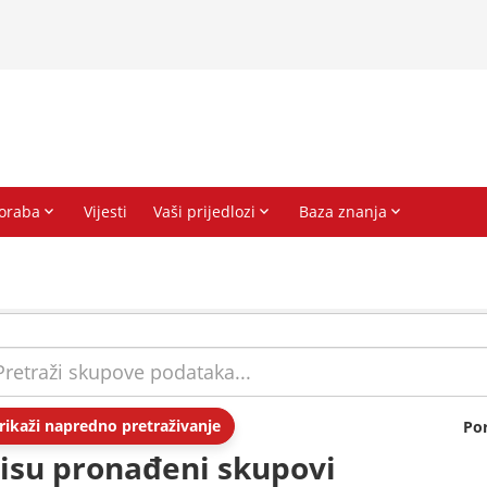
rikaži napredno pretraživanje
Po
isu pronađeni skupovi