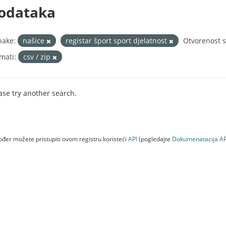
odataka
nake:
našice
registar šport sport djelatnost
Otvorenost s
mati:
csv / zip
ase try another search.
đer možete pristupiti ovom registru koristeći
API
(pogledajte
Dokumenаtаcijа AP