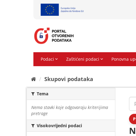
Preskoči
na
sadržaj
Skupovi podаtаkа
Tema
Nema stavki koje odgovaraju kriterijima
pretrage
P
Visokovrijedni podaci
N