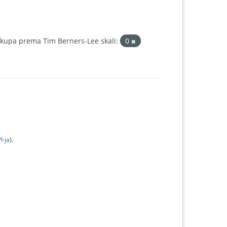
kupa prema Tim Berners-Lee skali:
0
I-jа
).