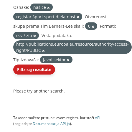
Oznake:
našice
registar šport sport djelatnost
Otvorenost
skupa prema Tim Berners-Lee skali:
0
Formati:
csv / zip
Vrsta podataka:
http://publications.europa.eu/resource/authority/access-
right/PUBLIC
Tip Izdavača:
Javni sektor
Filtriraj rezultate
Please try another search.
Također možete pristupiti ovom registru koristeći
API
(pogledajte
Dokumenаtаcijа API-jа
).