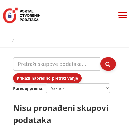
Preskoči
na
sadržaj
Skupovi podаtаkа
Prikaži napredno pretraživanje
Poredaj prema
Nisu pronađeni skupovi
podataka